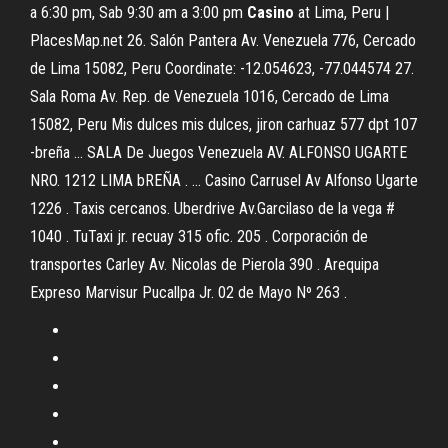
a 6:30 pm, Sab 9:30 am a 3:00 pm
Casino
at Lima, Peru |
PlacesMap.net 26. Salón Pantera Av. Venezuela 776, Cercado
de Lima 15082, Peru Coordinate: -12.054623, -77.044574 27.
Sala Roma Av. Rep. de Venezuela 1016, Cercado de Lima
15082, Peru Mis dulces mis dulces, jiron carhuaz 577 dpt 107
-breña ... SALA De Juegos Venezuela AV. ALFONSO UGARTE
NRO. 1212 LIMA bREÑA . ... Casino Carrusel Av Alfonso Ugarte
1226 . Taxis cercanos. Uberdrive Av.Garcilaso de la vega #
1040 . TuTaxi jr. recuay 315 ofic. 205 . Corporación de
transportes Carley Av. Nicolas de Pierola 390 . Arequipa
Expreso Marvisur Pucallpa Jr. 02 de Mayo Nº 263 .