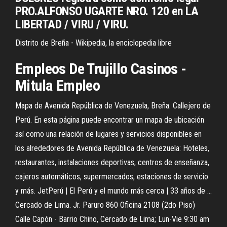
PRO.ALFONSO UGARTE NRO. 120 en LA
LIBERTAD / VIRU / VIRU.
Distrito de Breña - Wikipedia, la enciclopedia libre
Empleos De Trujillo Casinos -
Mitula Empleo
Mapa de Avenida República de Venezuela, Breña. Callejero de
Perú. En esta página puede encontrar un mapa de ubicación
así como una relación de lugares y servicios disponibles en
los alrededores de Avenida República de Venezuela: Hoteles,
restaurantes, instalaciones deportivas, centros de enseñanza,
cajeros automáticos, supermercados, estaciones de servicio
y más. JetPerú | El Perú y el mundo más cerca | 33 años de ...
Cercado de Lima. Jr. Paruro 860 Oficina 2108 (2do Piso)
Calle Capón - Barrio Chino, Cercado de Lima; Lun-Vie 9:30 am