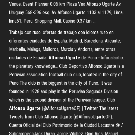
Venue, Event Planner 0.06 km Plaza Vea Alfonzo Ugarte Av.
Uruguay 568-596 esq. Av Alfonso Ugarte 1103 al 1179, Lima,
lima51, Peru. Shopping Mall, Casino 0.37 km ...
Trabajo con ruso: ofertas de trabajo con idioma ruso en
diferentes ciudades de España: Madrid, Barcelona, Alicante,
Marbella, Málaga, Mallorca, Murcia y Andorra, entre otras
ciudades de España.
Alfonso
Ugarte
de Puno - Infogalactic:
the planetary knowledge… Club Deportivo Alfonso Ugarte is a
Peruvian association football club club, located in the city of
Puno.The club is the biggest in the city of Puno. It was
founded in 1928 and play in the Peruvian Segunda Division
which is the second division of the Peruvian league. Club
Alfonso
Ugarte
(@AlfonsoUgarteOF) | Twitter The latest
Tweets from Club Alfonso Ugarte (@AlfonsoUgarteOF).
Cuenta Oficial del Club Patrimonio de la Ciudad Lacustre ⚽️ /
SubcampeónJack Durán, Jorge Vílchez, Gino Ríos, Manuel